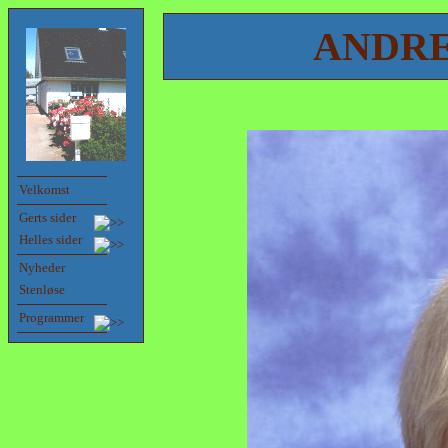
ANDRE
Velkomst
Gerts sider
Helles sider
Nyheder
Stenløse
Programmer